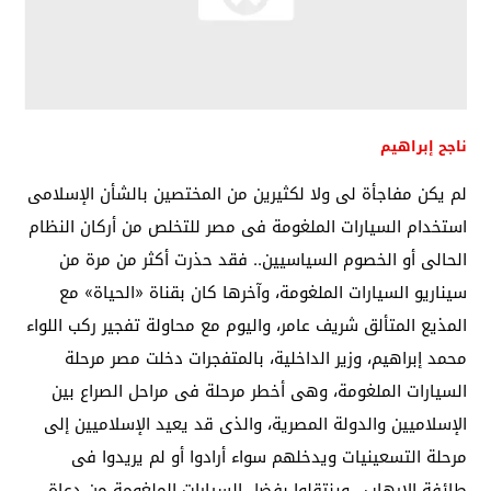
ناجح إبراهيم
لم يكن مفاجأة لى ولا لكثيرين من المختصين بالشأن الإسلامى
استخدام السيارات الملغومة فى مصر للتخلص من أركان النظام
الحالى أو الخصوم السياسيين.. فقد حذرت أكثر من مرة من
سيناريو السيارات الملغومة، وآخرها كان بقناة «الحياة» مع
المذيع المتألق شريف عامر، واليوم مع محاولة تفجير ركب اللواء
محمد إبراهيم، وزير الداخلية، بالمتفجرات دخلت مصر مرحلة
السيارات الملغومة، وهى أخطر مرحلة فى مراحل الصراع بين
الإسلاميين والدولة المصرية، والذى قد يعيد الإسلاميين إلى
مرحلة التسعينيات ويدخلهم سواء أرادوا أو لم يريدوا فى
طائفة الإرهاب.. وينتقلوا بفضل السيارات الملغومة من دعاة