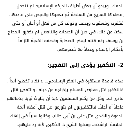
الدماء.. ويبدو أن بعض أطياف الحركة الإسلامية لم تتحمل
إقصاءها السريع من السلطة ثم تعقبها والقبض على قادتها،
فكفرت وفسقوت وبدعت وخونت كل من فعل أو أعان أو حتى
سكت عن ذلك، فى حين أن الصحابة والتابعين لم يكفروا الحجاج
بن يوسف رغم قتله لبعض الصحابة وقصفه الكعبة التزاماً
بأحكام الإسلام وعدلاً مع خصومهم.
2- التكفير يؤدى إلى التفجير:
هذه قاعدة مستقرة فى الفكر الإسلامى.. لا تكاد تخطئ أبداً..
فالتكفير قتل معنوى للمسلم بإخراجه عن دينه.. والتفجير قتل
مادى له.. وكل من يكفر المسلمين لابد أن يتلوث ثوبه بدمائهم
عاجلاً أم آجلاً.. فالتكفيريون لم يتورعوا عن قتل أعظم أئمة
الدعوة والهدى مثل على بن أبى طالب وكانوا سبباً فى إنهاء
الخلافة الراشدة.. وقتلوا الشيخ د. الذهبى لأنه رد عليهم..