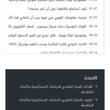
كيف تستمتع بالقهوة دون أن تضر جسمك؟
01:47
فرنسا: مفاوضات النووي في فيينا يجب أن تنتهي هذا الأسبوع
01:05
القوات الروسية دخلت مدينة خيرسون.. قصف التلفزيون الأوكراني
00:54
بيلاروسيا دولة نووية.. قلق غربي من تغيير الدستور البيلاروسي ل
00:50
الاتحاد الدولي للكرة الطائرة يسحب تنظيم مونديال 2022 من روسيا
00:43
أوكرانيا عنصرية ضد الأفارقة والعرب
00:34
بين روسيا و”الناتو”
00:25
حماقات بوتين – عماد السنوني
00:22
الاحدث
توقعات بهروب 7 مليون أوكراني من الحرب تجاه الحدود الأوروبية
00:18
أهداف المركز المغربي للدراسات الإستراتيجية والأبحاث
مطالبات للفيفا بفرض عقوبات على إسرائيل على غرار التعامل مع 
00:13
المتقدمة
وزير الخارجية الروسي: أوكرانيا تخطط لاستعادة سلاحها النووية
00:11
تعريف بالمركز المغربي للدراسات الإستراتيجية والأبحاث
المتقدمة