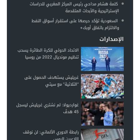
كلمة هشام مداحي رئيس المركز المغربي للدراسات
الإستراتيجية والأبحاث المتقدمة
السعودية تؤكد حرصها على استقرار أسواق النفط
والالتزام باتفاق أوبك+
الإصدارات
الاتحاد الدولي للكرة الطائرة يسحب
تنظيم مونديال 2022 من روسيا
غريليش يستهدف الحصول على
“الثلاثية” مع سيتي
غوارديولا: لم نشتري غريليش ليسجل
45 هدفً
رابطة الدوري الألماني: لن نوقف
اللاعبين الروس