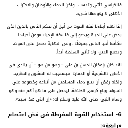
فالكراسى تأتى وتذهب.. ولكن الدماء والأوطان والاحتراب
الأهلى لا يعوضها شىء.
إننا نعلم أبناءنا فقه الموت من أجل أن نحكم الناس بالدين الذى
يحض على الحياة ويدعو إلى فلسفة الإحياء «ومن أحياها
فكأنما أحيا الناس جميعاً».. وفى النهاية نحصل على الموت،
ويضيع الدين، ولا تأتى السلطة أبداً.
لقد كان بإمكان الحسن بن على – وهو من هو – أن ينادى فى
الآفاق «الشرعية أو الدمار»، فيستجيب له المشرق والمغرب..
ولكنه رفض أن يبيع دماء المسلمين من أتباعه وخصومه على
السواء، وباع كرسى الخلافة، ليحصل على ما هو أهم منه وهو
وسام النبى، صلى الله عليه وسلم له: «إن ابنى هذا سيد».
6- استخدام القوة المفرطة فى فض اعتصام
«رابعة»: