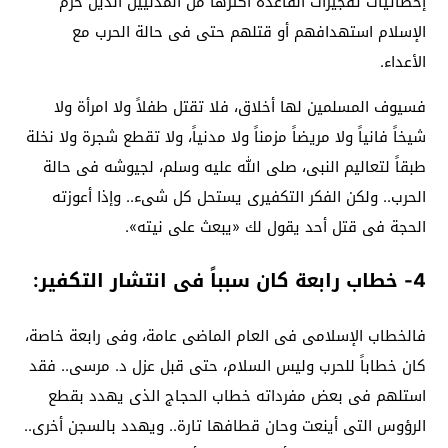
إحصائيات تفجيرات القاعدة أكثرها من المدنيين الذين حرم
الإسلام استهدافهم أو قتلهم حتى فى حالة الحرب مع
الأعداء.
فسيوف المسلمين لها أخلاق، فلا تقتل طفلاً ولا امرأة ولا
شيخاً فانياً ولا مريضاً مزمناً ولا مدنياً، ولا تقطع شجرة ولا نخلة
طبقاً لتعاليم النبى، صلى الله عليه وسلم، لجيوشه فى حالة
الحرب.. ولكن الفكر التكفيرى يستحل كل شىء.. وإذا أعوزته
الحجة فى قتل أحد يقول لك «يبعث على نيته».
4- خطاب رابعة كان سبباً فى انتشار التكفير:
فالخطاب الإسلامى فى العام الماضى عامة، وفى رابعة خاصة،
كان خطاباً للحرب وليس السلام، حتى قبل عزل د. مرسى.. فقد
استلهم فى بعض مفرداته خطاب الحجاج الذى يهدد بقطع
الرؤوس التى أينعت وحان قطافها تارة.. ويهدد بالسجن أخرى..