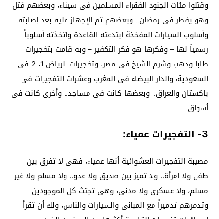
وقتلوا مئات الجنود الفقراء المسلمين فى سيناء، وبعضهم قتل
وهو يفطر فى رمضان.. وبعضهم تم الإجهاز عليه بعد إصابته.
وأسلوب السيارات المفخخة ابتدعته القاعدة واتخذته أسلوباً
رسمياً لها – وفكرها هو فكر التكفير – وبه قامت بتفجيرات
طابا ودهب وشرم الشيخ فى مصر، وتفجيرات الرياض 1، 2 فى
السعودية، والدار البيضاء فى المغرب وعشرات التفجيرات فى
باكستان والعراق.. وبعضها كانت فى مساجد.. وأخرى كانت فى
أسواق.
3- التفجيرات عمياء:
مصيبة التفجيرات العشوائية أنها عمياء، فهى لا تفرق بين
طفل ولا امرأة.. ولا تميز بين صديق ولا عدو.. ولا مسلم ولا غير
مسلم، ولا عسكرى ولا مدنى، وهى تجتث كل الموجودين
وتدمرهم تدميراً مع المبانى والسيارات والناس، ولك أن تقرأ