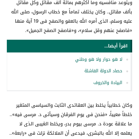
ويتوعد منافسيه وما أكثرهم بمائة ألف مقاتل وكل مقاتل
بألف مقاتل.. وكان يختلف تماماً مع خطاب الرسول، صلى الله
عليه وسلم، الذى أمره الله بالعفو والصفح فى 19 آية منها
«فاصفح عنهم وقل سلام»، و«فاصفح الصفح الجميل».
اقرأ أيضا...
لا هو حوار ولا هو وطني
حصاد الدولة الفاشلة
البيادة والخروف
وكان خطابياً يخلط بين العقائدى الثابت والسياسى المتغير
خلطاً معيباً، «فنحن فى يوم الفرقان وسيأتى د. مرسى فيه»..
ما علاقة عودة د. مرسى بيوم بدر، ويخلط الغيبى الذى لا
يعلمه إلا الله بالبشرى، فيدعى أن الملائكة نزلت فى «رابعة»..