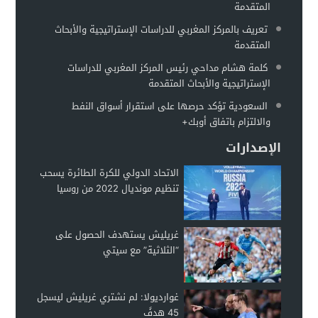
المتقدمة
وزير الخارجية الروسي: أوكرانيا تخطط لاستعادة سلاحها النووية
00:11
تعريف بالمركز المغربي للدراسات الإستراتيجية والأبحاث
المتقدمة
كلمة هشام مداحي رئيس المركز المغربي للدراسات
الإستراتيجية والأبحاث المتقدمة
السعودية تؤكد حرصها على استقرار أسواق النفط
والالتزام باتفاق أوبك+
الإصدارات
الاتحاد الدولي للكرة الطائرة يسحب
تنظيم مونديال 2022 من روسيا
غريليش يستهدف الحصول على
“الثلاثية” مع سيتي
غوارديولا: لم نشتري غريليش ليسجل
45 هدفً