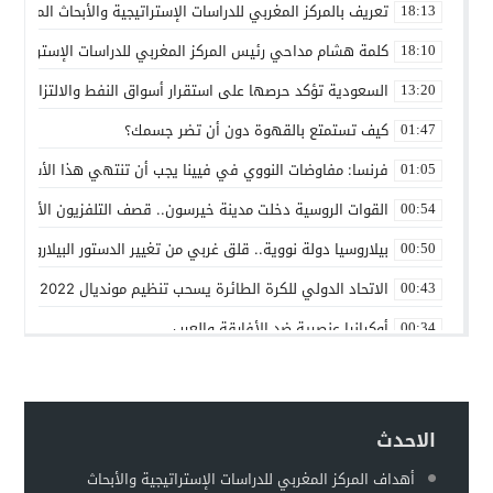
تعريف بالمركز المغربي للدراسات الإستراتيجية والأبحاث المتقدمة
18:13
كلمة هشام مداحي رئيس المركز المغربي للدراسات الإستراتيجية 
18:10
السعودية تؤكد حرصها على استقرار أسواق النفط والالتزام باتف
13:20
كيف تستمتع بالقهوة دون أن تضر جسمك؟
01:47
فرنسا: مفاوضات النووي في فيينا يجب أن تنتهي هذا الأسبوع
01:05
القوات الروسية دخلت مدينة خيرسون.. قصف التلفزيون الأوكراني
00:54
بيلاروسيا دولة نووية.. قلق غربي من تغيير الدستور البيلاروسي ل
00:50
الاتحاد الدولي للكرة الطائرة يسحب تنظيم مونديال 2022 من روسيا
00:43
أوكرانيا عنصرية ضد الأفارقة والعرب
00:34
بين روسيا و”الناتو”
00:25
حماقات بوتين – عماد السنوني
00:22
الاحدث
توقعات بهروب 7 مليون أوكراني من الحرب تجاه الحدود الأوروبية
00:18
أهداف المركز المغربي للدراسات الإستراتيجية والأبحاث
مطالبات للفيفا بفرض عقوبات على إسرائيل على غرار التعامل مع 
00:13