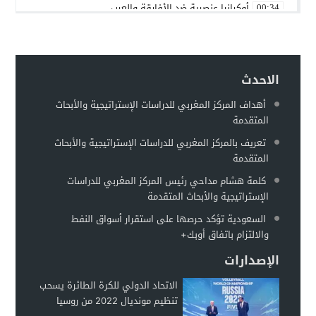
أوكرانيا عنصرية ضد الأفارقة والعرب
00:34
بين روسيا و”الناتو”
00:25
حماقات بوتين – عماد السنوني
00:22
الاحدث
توقعات بهروب 7 مليون أوكراني من الحرب تجاه الحدود الأوروبية
00:18
أهداف المركز المغربي للدراسات الإستراتيجية والأبحاث
مطالبات للفيفا بفرض عقوبات على إسرائيل على غرار التعامل مع 
00:13
المتقدمة
وزير الخارجية الروسي: أوكرانيا تخطط لاستعادة سلاحها النووية
00:11
تعريف بالمركز المغربي للدراسات الإستراتيجية والأبحاث
المتقدمة
كلمة هشام مداحي رئيس المركز المغربي للدراسات
الإستراتيجية والأبحاث المتقدمة
السعودية تؤكد حرصها على استقرار أسواق النفط
والالتزام باتفاق أوبك+
الإصدارات
الاتحاد الدولي للكرة الطائرة يسحب
تنظيم مونديال 2022 من روسيا