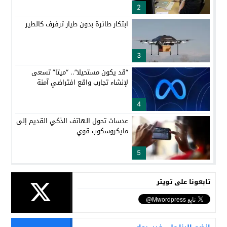
2
ابتكار طائرة بدون طيار ترفرف كالطير
3
“قد يكون مستحيلا”.. “ميتا” تسعى
لإنشاء تجارب واقع افتراضي آمنة
4
عدسات تحول الهاتف الذكي القديم إلى
مايكروسكوب قوي
5
تابعونا على تويتر