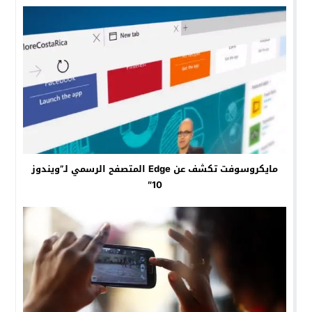
مايكروسوفت تكشف عن Edge المتصفح الرسمي لـ”ويندوز
10″