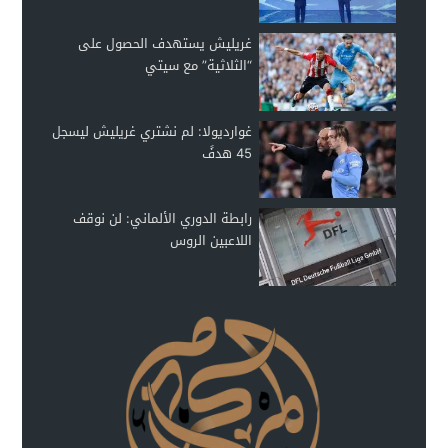
غريليش يستهدف الحصول على
“الثلاثية” مع سيتي
غوارديولا: لم نشتري غريليش ليسجل
45 هدفً
رابطة الدوري الألماني: لن نوقف
اللاعبين الروس