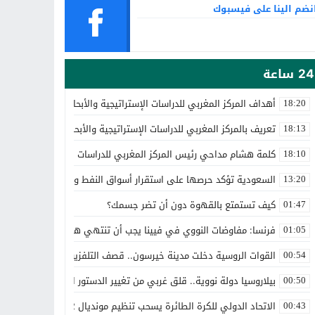
نضم الينا على فيسبوك
24 ساعة
أهداف المركز المغربي للدراسات الإستراتيجية والأبحاث المتقدمة
18:20
تعريف بالمركز المغربي للدراسات الإستراتيجية والأبحاث المتقدمة
18:13
كلمة هشام مداحي رئيس المركز المغربي للدراسات الإستراتيجية والأبحا
18:10
السعودية تؤكد حرصها على استقرار أسواق النفط والالتزام باتفاق أوب
13:20
كيف تستمتع بالقهوة دون أن تضر جسمك؟
01:47
فرنسا: مفاوضات النووي في فيينا يجب أن تنتهي هذا الأسبوع
01:05
القوات الروسية دخلت مدينة خيرسون.. قصف التلفزيون الأوكراني
00:54
بيلاروسيا دولة نووية.. قلق غربي من تغيير الدستور البيلاروسي لتصبح د
00:50
الاتحاد الدولي للكرة الطائرة يسحب تنظيم مونديال 2022 من روسيا
00:43