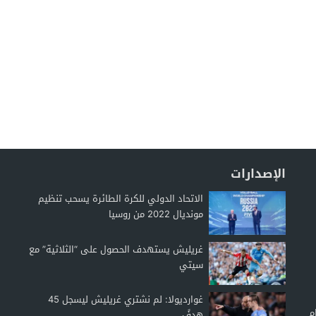
الإصدارات
الاتحاد الدولي للكرة الطائرة يسحب تنظيم
مونديال 2022 من روسيا
غريليش يستهدف الحصول على “الثلاثية” مع
سيتي
غوارديولا: لم نشتري غريليش ليسجل 45
م
هدفً