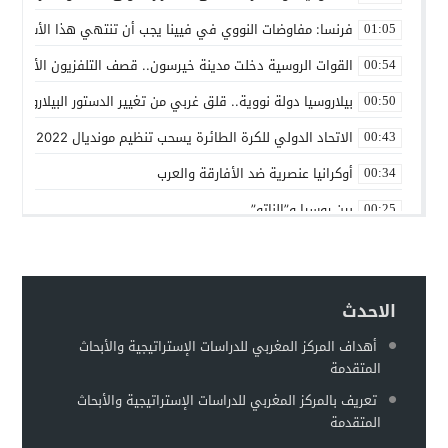
فرنسا: مفاوضات النووي في فيينا يجب أن تنتهي هذا الأسبوع
01:05
القوات الروسية دخلت مدينة خيرسون.. قصف التلفزيون الأوكراني
00:54
بيلاروسيا دولة نووية.. قلق غربي من تغيير الدستور البيلاروسي ل
00:50
الاتحاد الدولي للكرة الطائرة يسحب تنظيم مونديال 2022 من روسيا
00:43
أوكرانيا عنصرية ضد الأفارقة والعرب
00:34
بين روسيا و”الناتو”
00:25
حماقات بوتين – عماد السنوني
00:22
توقعات بهروب 7 مليون أوكراني من الحرب تجاه الحدود الأوروبية
00:18
الاحدث
مطالبات للفيفا بفرض عقوبات على إسرائيل على غرار التعامل مع 
00:13
أهداف المركز المغربي للدراسات الإستراتيجية والأبحاث
وزير الخارجية الروسي: أوكرانيا تخطط لاستعادة سلاحها النووية
00:11
المتقدمة
غريليش يستهدف الحصول على “الثلاثية” مع سيتي
00:08
تعريف بالمركز المغربي للدراسات الإستراتيجية والأبحاث
المتقدمة