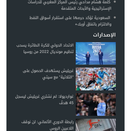
كلمة هشام مداحي رئيس المركز المغربي للدراسات
الإستراتيجية والأبحاث المتقدمة
السعودية تؤكد حرصها على استقرار أسواق النفط
والالتزام باتفاق أوبك+
الإصدارات
الاتحاد الدولي للكرة الطائرة يسحب
تنظيم مونديال 2022 من روسيا
غريليش يستهدف الحصول على
“الثلاثية” مع سيتي
غوارديولا: لم نشتري غريليش ليسجل
45 هدفً
رابطة الدوري الألماني: لن نوقف
اللاعبين الروس