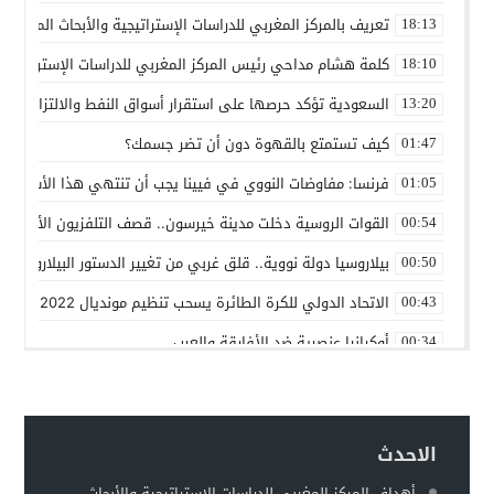
تعريف بالمركز المغربي للدراسات الإستراتيجية والأبحاث المتقدمة
18:13
كلمة هشام مداحي رئيس المركز المغربي للدراسات الإستراتيجية 
18:10
السعودية تؤكد حرصها على استقرار أسواق النفط والالتزام باتف
13:20
كيف تستمتع بالقهوة دون أن تضر جسمك؟
01:47
فرنسا: مفاوضات النووي في فيينا يجب أن تنتهي هذا الأسبوع
01:05
القوات الروسية دخلت مدينة خيرسون.. قصف التلفزيون الأوكراني
00:54
بيلاروسيا دولة نووية.. قلق غربي من تغيير الدستور البيلاروسي ل
00:50
الاتحاد الدولي للكرة الطائرة يسحب تنظيم مونديال 2022 من روسيا
00:43
أوكرانيا عنصرية ضد الأفارقة والعرب
00:34
بين روسيا و”الناتو”
00:25
حماقات بوتين – عماد السنوني
00:22
الاحدث
توقعات بهروب 7 مليون أوكراني من الحرب تجاه الحدود الأوروبية
00:18
أهداف المركز المغربي للدراسات الإستراتيجية والأبحاث