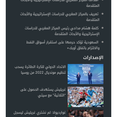
مطالبات للفيفا بفرض عقوبات على إسرائيل على غرار التعامل مع 
00:13
المتقدمة
وزير الخارجية الروسي: أوكرانيا تخطط لاستعادة سلاحها النووية
00:11
تعريف بالمركز المغربي للدراسات الإستراتيجية والأبحاث
المتقدمة
كلمة هشام مداحي رئيس المركز المغربي للدراسات
الإستراتيجية والأبحاث المتقدمة
السعودية تؤكد حرصها على استقرار أسواق النفط
والالتزام باتفاق أوبك+
الإصدارات
الاتحاد الدولي للكرة الطائرة يسحب
تنظيم مونديال 2022 من روسيا
غريليش يستهدف الحصول على
“الثلاثية” مع سيتي
غوارديولا: لم نشتري غريليش ليسجل