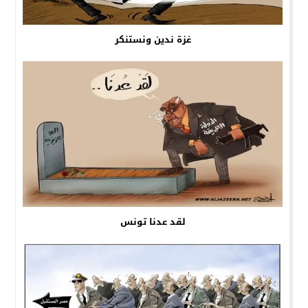
غزة ندين ونستنكر
لقد عدنا تونس