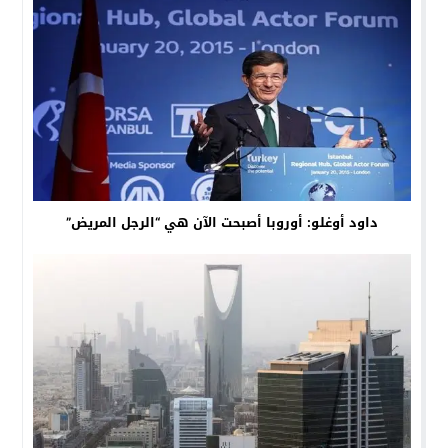
داود أوغلو: أوروبا أصبحت الآن هي “الرجل المريض”