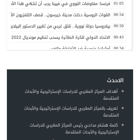
فرنسا: مفاوضات النووي في فيينا يجب أن تنتهي هذا الأسبوع
01:05
القوات الروسية دخلت مدينة خيرسون.. قصف التلفزيون الأوكراني
00:54
بيلاروسيا دولة نووية.. قلق غربي من تغيير الدستور البيلاروسي ل
00:50
الاتحاد الدولي للكرة الطائرة يسحب تنظيم مونديال 2022 من روسيا
00:43
أوكرانيا عنصرية ضد الأفارقة والعرب
00:34
بين روسيا و”الناتو”
00:25
حماقات بوتين – عماد السنوني
00:22
الاحدث
توقعات بهروب 7 مليون أوكراني من الحرب تجاه الحدود الأوروبية
00:18
أهداف المركز المغربي للدراسات الإستراتيجية والأبحاث
مطالبات للفيفا بفرض عقوبات على إسرائيل على غرار التعامل مع 
00:13
المتقدمة
وزير الخارجية الروسي: أوكرانيا تخطط لاستعادة سلاحها النووية
00:11
تعريف بالمركز المغربي للدراسات الإستراتيجية والأبحاث
المتقدمة
كلمة هشام مداحي رئيس المركز المغربي للدراسات
الإستراتيجية والأبحاث المتقدمة