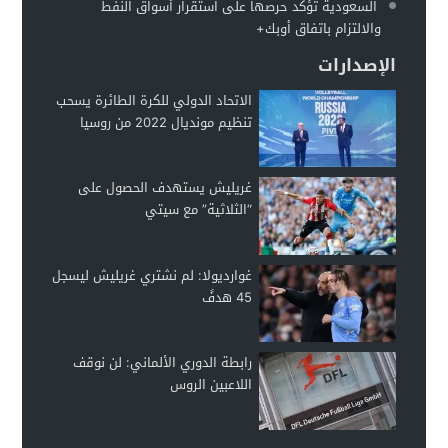
السعودية تؤكد حرصها على استقرار أسواق النفط
والالتزام باتفاق أوبك+
الإصدارات
الاتحاد الدولي للكرة الطائرة يسحب
تنظيم مونديال 2022 من روسيا
غريليش يستهدف الحصول على
“الثلاثية” مع سيتي
غوارديولا: لم نشتري غريليش ليسجل
45 هدفً
رابطة الدوري الألماني: لن نوقف
اللاعبين الروس