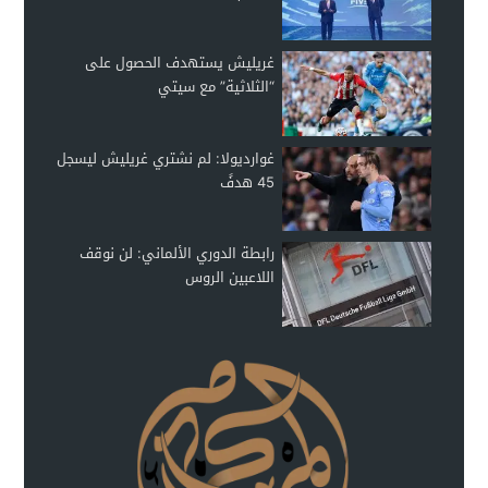
غريليش يستهدف الحصول على
“الثلاثية” مع سيتي
غوارديولا: لم نشتري غريليش ليسجل
45 هدفً
رابطة الدوري الألماني: لن نوقف
اللاعبين الروس