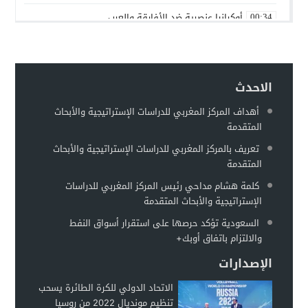
أوكرانيا عنصرية ضد الأفارقة والعرب
00:34
بين روسيا و”الناتو”
00:25
حماقات بوتين – عماد السنوني
00:22
الاحدث
توقعات بهروب 7 مليون أوكراني من الحرب تجاه الحدود الأوروبية
00:18
أهداف المركز المغربي للدراسات الإستراتيجية والأبحاث
مطالبات للفيفا بفرض عقوبات على إسرائيل على غرار التعامل مع 
00:13
المتقدمة
وزير الخارجية الروسي: أوكرانيا تخطط لاستعادة سلاحها النووية
00:11
تعريف بالمركز المغربي للدراسات الإستراتيجية والأبحاث
المتقدمة
كلمة هشام مداحي رئيس المركز المغربي للدراسات
الإستراتيجية والأبحاث المتقدمة
السعودية تؤكد حرصها على استقرار أسواق النفط
والالتزام باتفاق أوبك+
الإصدارات
الاتحاد الدولي للكرة الطائرة يسحب
تنظيم مونديال 2022 من روسيا