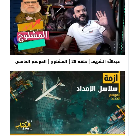
عبدالله الشريف | حلقة 28 | المشلوح | الموسم الخامس