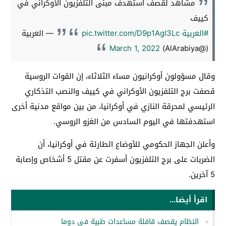
مشاهد لقصف استهدف مبنى التلفزيون الأوكراني في
كييف
#العربية
pic.twitter.com/D9p1AgI3Lc
— العربية
March 1, 2022
(@AlArabiya)
وقال مسؤولون أوكرانيون مساء الثلاثاء، إن القوات الروسية
قصفت برج التلفزيون الأوكراني في كييف والنصب التذكاري
الرئيسي لمحرقة النازي في أوكرانيا، من بين مواقع مدنية أخرى
استهدفتها في اليوم السادس من الغزو الروسي.
وأعلن الجهاز الحكومي للأوضاع الطارئة في أوكرانيا، أن
الضربات على برج التلفزيون أسفرت عن مقتل 5 أشخاص وإصابة
5 آخرين.
اقرأ أيضا...
النظام يقصف قافلة مساعدات طبية في دوما