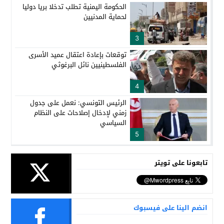
الحكومة اليمنية تطلب تدخلا بريا دوليا
لحماية المدنيين
3
توقعات بإعادة اعتقال عميد الأسرى
الفلسطينيين نائل البرغوثي
4
الرئيس التونسي: نعمل على جدول
زمني لإدخال إصلاحات على النظام
السياسي
5
تابعونا على تويتر
انضم الينا على فيسبوك