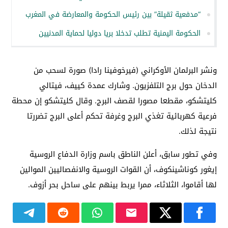
“مدفعية ثقيلة” بين رئيس الحكومة والمعارضة في المغرب
الحكومة اليمنية تطلب تدخلا بريا دوليا لحماية المدنيين
ونشر البرلمان الأوكراني (فيرخوفينا رادا) صورة لسحب من
الدخان حول برج التلفزيون. وشارك عمدة كييف، فيتالي
كليتشكو، مقطعا مصورا لقصف البرج. وقال كليتشكو إن محطة
فرعية كهربائية تغذي البرج وغرفة تحكم أعلى البرج تضررتا
نتيجة لذلك.
وفي تطور سابق، أعلن الناطق باسم وزارة الدفاع الروسية
إيغور كوناشينكوف، أن القوات الروسية والانفصاليين الموالين
لها أقاموا، الثلاثاء، ممرا يربط بينهم على ساحل بحر أزوف.