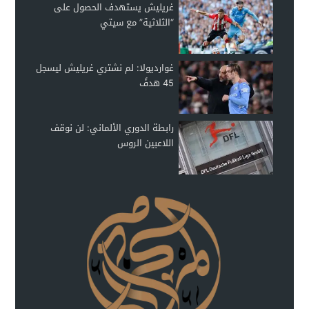
غريليش يستهدف الحصول على
“الثلاثية” مع سيتي
غوارديولا: لم نشتري غريليش ليسجل
45 هدفً
رابطة الدوري الألماني: لن نوقف
اللاعبين الروس