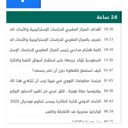
24 ساعة
أهداف المركز المغربي للدراسات الإستراتيجية والأبحاث المتقدمة
18:20
تعريف بالمركز المغربي للدراسات الإستراتيجية والأبحاث المتقدمة
18:13
كلمة هشام مداحي رئيس المركز المغربي للدراسات الإستراتيجية 
18:10
السعودية تؤكد حرصها على استقرار أسواق النفط والالتزام باتف
13:20
كيف تستمتع بالقهوة دون أن تضر جسمك؟
01:47
فرنسا: مفاوضات النووي في فيينا يجب أن تنتهي هذا الأسبوع
01:05
بيلاروسيا دولة نووية.. قلق غربي من تغيير الدستور البيلاروسي ل
00:50
الاتحاد الدولي للكرة الطائرة يسحب تنظيم مونديال 2022 من روسيا
00:43
أوكرانيا عنصرية ضد الأفارقة والعرب
00:34
بين روسيا و”الناتو”
00:25