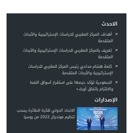
حماقات بوتين – عماد السنوني
00:22
توقعات بهروب 7 مليون أوكراني من الحرب تجاه الحدود الأوروبية
00:18
الاحدث
مطالبات للفيفا بفرض عقوبات على إسرائيل على غرار التعامل مع 
00:13
أهداف المركز المغربي للدراسات الإستراتيجية والأبحاث
وزير الخارجية الروسي: أوكرانيا تخطط لاستعادة سلاحها النووية
00:11
المتقدمة
غريليش يستهدف الحصول على “الثلاثية” مع سيتي
00:08
تعريف بالمركز المغربي للدراسات الإستراتيجية والأبحاث
المتقدمة
كلمة هشام مداحي رئيس المركز المغربي للدراسات
الإستراتيجية والأبحاث المتقدمة
السعودية تؤكد حرصها على استقرار أسواق النفط
والالتزام باتفاق أوبك+
الإصدارات
الاتحاد الدولي للكرة الطائرة يسحب
تنظيم مونديال 2022 من روسيا