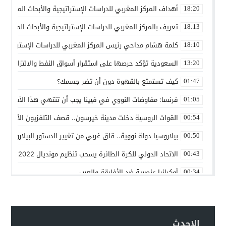
أهداف المركز المغربي للدراسات الإستراتيجية والأبحاث المتقدمة
18:20
تعريف بالمركز المغربي للدراسات الإستراتيجية والأبحاث المتقدمة
18:13
كلمة هشام مداحي رئيس المركز المغربي للدراسات الإستراتيجية 
18:10
السعودية تؤكد حرصها على استقرار أسواق النفط والالتزام باتف
13:20
كيف تستمتع بالقهوة دون أن تضر جسمك؟
01:47
فرنسا: مفاوضات النووي في فيينا يجب أن تنتهي هذا الأسبوع
01:05
القوات الروسية دخلت مدينة خيرسون.. قصف التلفزيون الأوكراني
00:54
بيلاروسيا دولة نووية.. قلق غربي من تغيير الدستور البيلاروسي ل
00:50
الاتحاد الدولي للكرة الطائرة يسحب تنظيم مونديال 2022 من روسيا
00:43
أوكرانيا عنصرية ضد الأفارقة والعرب
00:34
بين روسيا و”الناتو”
00:25
حماقات بوتين – عماد السنوني
00:22
الاحدث