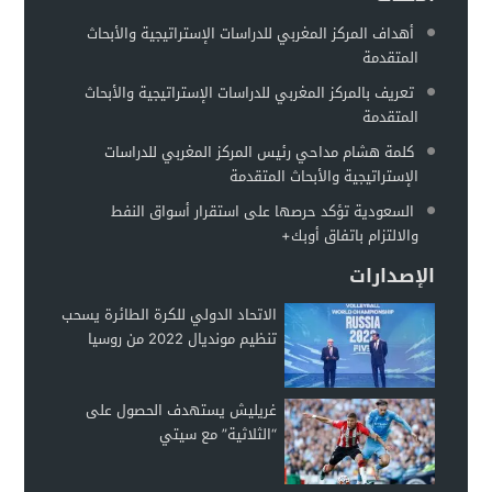
توقعات بهروب 7 مليون أوكراني من الحرب تجاه الحدود الأوروبية
00:18
أهداف المركز المغربي للدراسات الإستراتيجية والأبحاث
مطالبات للفيفا بفرض عقوبات على إسرائيل على غرار التعامل مع 
00:13
المتقدمة
وزير الخارجية الروسي: أوكرانيا تخطط لاستعادة سلاحها النووية
00:11
تعريف بالمركز المغربي للدراسات الإستراتيجية والأبحاث
المتقدمة
كلمة هشام مداحي رئيس المركز المغربي للدراسات
الإستراتيجية والأبحاث المتقدمة
السعودية تؤكد حرصها على استقرار أسواق النفط
والالتزام باتفاق أوبك+
الإصدارات
الاتحاد الدولي للكرة الطائرة يسحب
تنظيم مونديال 2022 من روسيا
غريليش يستهدف الحصول على
“الثلاثية” مع سيتي