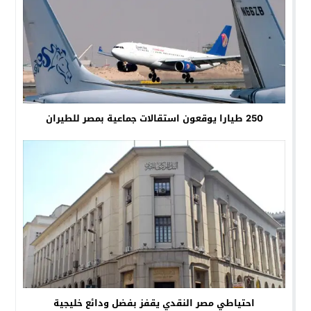
250 طيارا يوقعون استقالات جماعية بمصر للطيران
احتياطي مصر النقدي يقفز بفضل ودائع خليجية