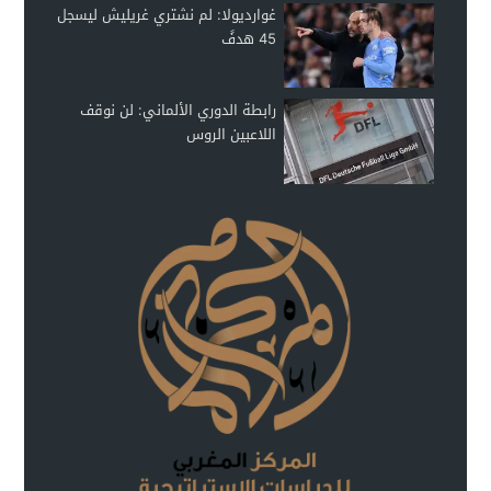
غوارديولا: لم نشتري غريليش ليسجل
45 هدفً
رابطة الدوري الألماني: لن نوقف
اللاعبين الروس