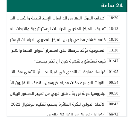
24 ساعة
أهداف المركز المغربي للدراسات الإستراتيجية والأبحاث المتقدمة
18:20
تعريف بالمركز المغربي للدراسات الإستراتيجية والأبحاث المتقدمة
18:13
كلمة هشام مداحي رئيس المركز المغربي للدراسات الإستراتيجية 
18:10
السعودية تؤكد حرصها على استقرار أسواق النفط والالتزام باتف
13:20
كيف تستمتع بالقهوة دون أن تضر جسمك؟
01:47
فرنسا: مفاوضات النووي في فيينا يجب أن تنتهي هذا الأسبوع
01:05
القوات الروسية دخلت مدينة خيرسون.. قصف التلفزيون الأوكراني
00:54
بيلاروسيا دولة نووية.. قلق غربي من تغيير الدستور البيلاروسي ل
00:50
الاتحاد الدولي للكرة الطائرة يسحب تنظيم مونديال 2022 من روسيا
00:43
أوكرانيا عنصرية ضد الأفارقة والعرب
00:34
بين روسيا و”الناتو”
00:25