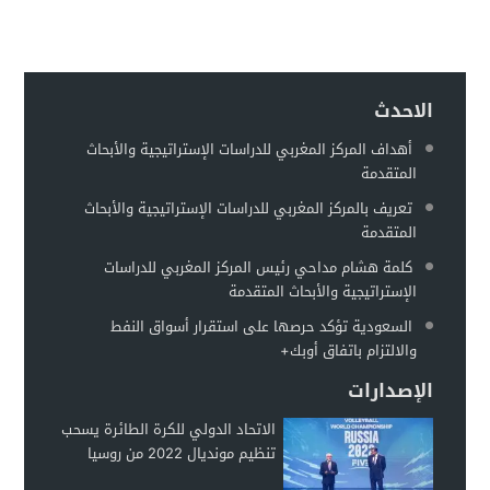
حماقات بوتين – عماد السنوني
00:22
توقعات بهروب 7 مليون أوكراني من الحرب تجاه الحدود الأوروبية
00:18
مطالبات للفيفا بفرض عقوبات على إسرائيل على غرار التعامل مع 
00:13
الاحدث
وزير الخارجية الروسي: أوكرانيا تخطط لاستعادة سلاحها النووية
00:11
أهداف المركز المغربي للدراسات الإستراتيجية والأبحاث
المتقدمة
تعريف بالمركز المغربي للدراسات الإستراتيجية والأبحاث
المتقدمة
كلمة هشام مداحي رئيس المركز المغربي للدراسات
الإستراتيجية والأبحاث المتقدمة
السعودية تؤكد حرصها على استقرار أسواق النفط
والالتزام باتفاق أوبك+
الإصدارات
الاتحاد الدولي للكرة الطائرة يسحب
تنظيم مونديال 2022 من روسيا