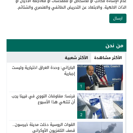
عدم الإساءة للكاتب أو للأشخاص أو للمقدسات أو مهاجمة الأديان أو
الذات الالهية. والابتعاد عن التحريض الطائفي والعنصري والشتائم.
من نحن
الأكثر مشاهدة
الأكثر شعبية
البارزاني: وحدة العراق اختيارية وليست
إجبارية
1
فرنسا: مفاوضات النووي في فيينا يجب
أن تنتهي هذا الأسبوع
2
القوات الروسية دخلت مدينة خيرسون..
قصف التلفزيون الأوكراني