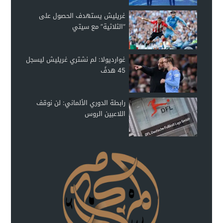
غريليش يستهدف الحصول على
“الثلاثية” مع سيتي
غوارديولا: لم نشتري غريليش ليسجل
45 هدفً
رابطة الدوري الألماني: لن نوقف
اللاعبين الروس