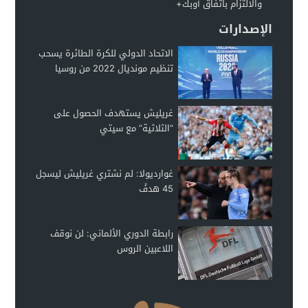
والالتزام باتفاق أوبك+
الإصدارات
الاتحاد الدولي للكرة الطائرة يسحب
تنظيم مونديال 2022 من روسيا
غريليش يستهدف الحصول على
“الثلاثية” مع سيتي
غوارديولا: لم نشتري غريليش ليسجل
45 هدفً
رابطة الدوري الألماني: لن نوقف
اللاعبين الروس