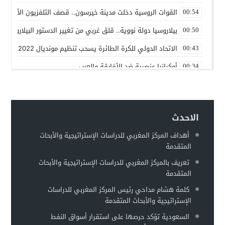
القوات الروسية دخلت مدينة خيرسون.. قصف التلفزيون الأوكراني
00:54
بيلاروسيا دولة نووية.. قلق غربي من تغيير الدستور البيلاروسي ل
00:50
الاتحاد الدولي للكرة الطائرة يسحب تنظيم مونديال 2022 من روسيا
00:43
أوكرانيا عنصرية ضد الأفارقة والعرب
00:34
بين روسيا و”الناتو”
00:25
حماقات بوتين – عماد السنوني
00:22
الاحدث
توقعات بهروب 7 مليون أوكراني من الحرب تجاه الحدود الأوروبية
00:18
أهداف المركز المغربي للدراسات الإستراتيجية والأبحاث
مطالبات للفيفا بفرض عقوبات على إسرائيل على غرار التعامل مع 
00:13
المتقدمة
وزير الخارجية الروسي: أوكرانيا تخطط لاستعادة سلاحها النووية
00:11
تعريف بالمركز المغربي للدراسات الإستراتيجية والأبحاث
المتقدمة
كلمة هشام مداحي رئيس المركز المغربي للدراسات
الإستراتيجية والأبحاث المتقدمة
السعودية تؤكد حرصها على استقرار أسواق النفط