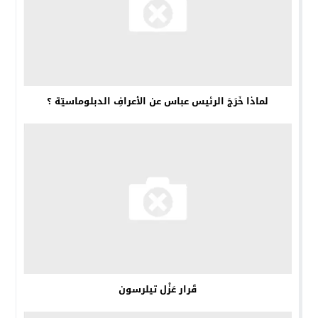
لماذا خَرَجَ الرئيس عباس عن الأعرافِ الدبلوماسيّة ؟
قَرار عَزْل تيلرسون