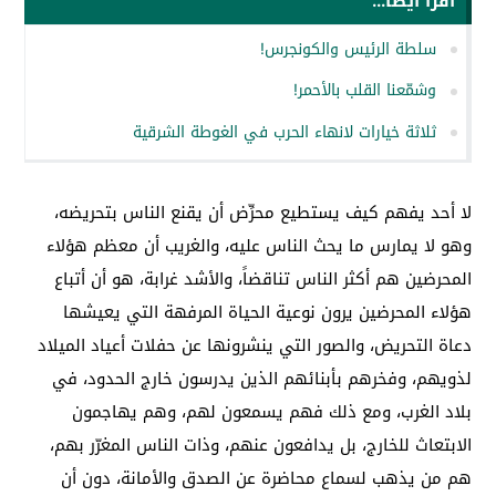
اقرأ أيضا...
سلطة الرئيس والكونجرس!
وشمّعنا القلب بالأحمر!
ثلاثة خيارات لانهاء الحرب في الغوطة الشرقية
لا أحد يفهم كيف يستطيع محرِّض أن يقنع الناس بتحريضه،
وهو لا يمارس ما يحث الناس عليه، والغريب أن معظم هؤلاء
المحرضين هم أكثر الناس تناقضاً، والأشد غرابة، هو أن أتباع
هؤلاء المحرضين يرون نوعية الحياة المرفهة التي يعيشها
دعاة التحريض، والصور التي ينشرونها عن حفلات أعياد الميلاد
لذويهم، وفخرهم بأبنائهم الذين يدرسون خارج الحدود، في
بلاد الغرب، ومع ذلك فهم يسمعون لهم، وهم يهاجمون
الابتعاث للخارج، بل يدافعون عنهم، وذات الناس المغرّر بهم،
هم من يذهب لسماع محاضرة عن الصدق والأمانة، دون أن