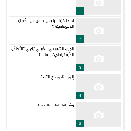
1
لماذا خَرَجَ الرئيس عباس عن الأعرافِ
الدبلوماسيّة ؟
2
الحِزب الشُّيوعي الصِّيني يُلغِي “التَّكاذُب
الدِّيمقراطي”.. لماذا ؟
3
إلى أبنائي مع التحية
4
وشمّعنا القلب بالأحمر!
5