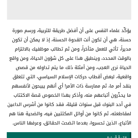
يؤكِّد علماء النفس على أن أفضل طريقة للتربية، ورسم صورة
حسنة، هي أن تكون أنت القدوة الحسنة، إذ لا يمكن أن تكون
مديراً، تأتي للعمل متأخراً، ومن ثم تطالب موظفيك بالالتزام
بالوقت المحدد، وينطبق هذا على كل شؤون الحياة، ومن واقع
الحياة نرى العجب، ومن أمثلة ذلك ما يتم تداوله من قصص
واقعية، لبعض أقطاب حركات الإسلام السياسي، التي تتعلق
بنقد أمر ما، ثم ممارسة ذات الأمر! أي أنهم يبيحون لأنفسهم
ما يحذّرون أتباعهم منه، وأذكر بهذا الخصوص قصة الاكتتاب
في أحد البنوك قبل سنوات قليلة، فقد كانوا من أشرس الداعين
لمقاطعته، ثم كانوا من أوائل المكتتبين فيه، والضحية هنا هم
الأتباع، الذين تحسروا، بعدما اتضحت الحقائق، وعرفها الناس.