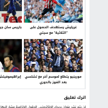
غريليش يستهدف الحصول على
باريس سان جير
“الثلاثية” مع سيتي
مورينيو يتطلع لموسم آخر مع تشلسي
إبراهيموفيتش:
بعد الفوز بالدوري
اترك تعليق
لن يتم نشر عنوان بريدك الإلكتروني.
الحقول الإلزامية مشار إليها 