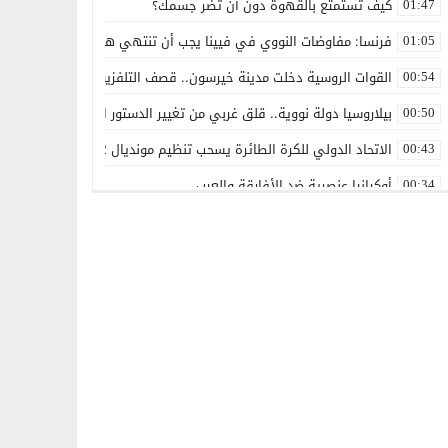
كيف تستمتع بالقهوة دون أن تضر جسمك؟
01:47
فرنسا: مفاوضات النووي في فيينا يجب أن تنتهي هذا الأسبوع
01:05
القوات الروسية دخلت مدينة خيرسون.. قصف التلفزيون الأوكراني
00:54
بيلاروسيا دولة نووية.. قلق غربي من تغيير الدستور البيلاروسي لتصبح د
00:50
الاتحاد الدولي للكرة الطائرة يسحب تنظيم مونديال 2022 من روسيا
00:43
أوكرانيا عنصرية ضد الأفارقة والعرب
00:34
بين روسيا و”الناتو”
00:25
حماقات بوتين – عماد السنوني
00:22
توقعات بهروب 7 مليون أوكراني من الحرب تجاه الحدود الأوروبية
00:18
مطالبات للفيفا بفرض عقوبات على إسرائيل على غرار التعامل مع روسيا
00:13
وزير الخارجية الروسي: أوكرانيا تخطط لاستعادة سلاحها النووية
00:11