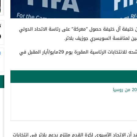
ت
ن خليفة آل خليفة حصول “معركة” على رئاسة الاتحاد الدولي
حسين لمنافسة السويسري جوزيف بلاتر.
ورفع الأمير الأردني راية التحدي بعد إعلانه رسميا عن ترشحه للانتخابات الرئاسية المقررة يوم 29مايو/أيار المقبل في
ا
أن الاتحاد الآسيوي لكرة القدم ملتزم بدعم بلاتر في انتخابات