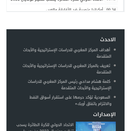
أوكرانيا عنصرية ضد الأفارقة والعرب
00:34
بين روسيا و”الناتو”
00:25
حماقات بوتين – عماد السنوني
00:22
الاحدث
توقعات بهروب 7 مليون أوكراني من الحرب تجاه الحدود الأوروبية
00:18
أهداف المركز المغربي للدراسات الإستراتيجية والأبحاث
مطالبات للفيفا بفرض عقوبات على إسرائيل على غرار التعامل مع 
00:13
المتقدمة
وزير الخارجية الروسي: أوكرانيا تخطط لاستعادة سلاحها النووية
00:11
تعريف بالمركز المغربي للدراسات الإستراتيجية والأبحاث
المتقدمة
كلمة هشام مداحي رئيس المركز المغربي للدراسات
الإستراتيجية والأبحاث المتقدمة
السعودية تؤكد حرصها على استقرار أسواق النفط
والالتزام باتفاق أوبك+
الإصدارات
الاتحاد الدولي للكرة الطائرة يسحب