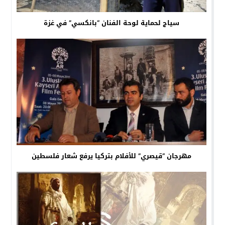
سياج لحماية لوحة الفنان “بانكسي” في غزة
مهرجان “قيصري” للأفلام بتركيا يرفع شعار فلسطين