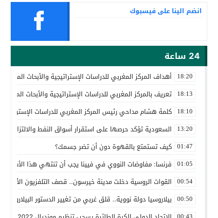
انضم الينا على فيسبوك
24 ساعة
أهداف المركز المغربي للدراسات الإستراتيجية والأبحاث المتقدمة
18:20
تعريف بالمركز المغربي للدراسات الإستراتيجية والأبحاث المتقدمة
18:13
كلمة هشام مداحي رئيس المركز المغربي للدراسات الإستراتيجية 
18:10
السعودية تؤكد حرصها على استقرار أسواق النفط والالتزام باتف
13:20
كيف تستمتع بالقهوة دون أن تضر جسمك؟
01:47
فرنسا: مفاوضات النووي في فيينا يجب أن تنتهي هذا الأسبوع
01:05
القوات الروسية دخلت مدينة خيرسون.. قصف التلفزيون الأوكراني
00:54
بيلاروسيا دولة نووية.. قلق غربي من تغيير الدستور البيلاروسي ل
00:50
الاتحاد الدولي للكرة الطائرة يسحب تنظيم مونديال 2022 من روسيا
00:43