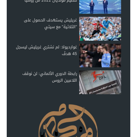
تنظيم مونديال 2022 من روسيا
غريليش يستهدف الحصول على
“الثلاثية” مع سيتي
غوارديولا: لم نشتري غريليش ليسجل
45 هدفً
رابطة الدوري الألماني: لن نوقف
اللاعبين الروس