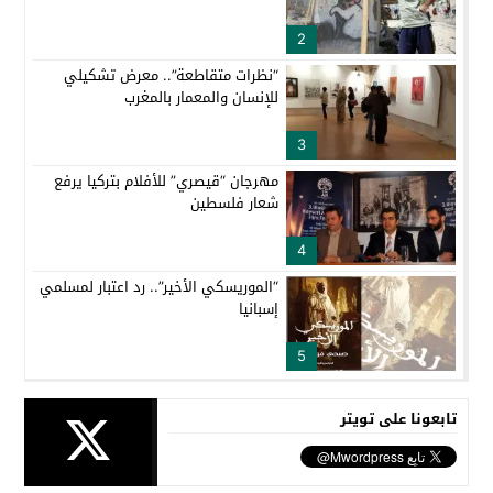
2
“نظرات متقاطعة”.. معرض تشكيلي
للإنسان والمعمار بالمغرب
3
مهرجان “قيصري” للأفلام بتركيا يرفع
شعار فلسطين
4
“الموريسكي الأخير”.. رد اعتبار لمسلمي
إسبانيا
5
تابعونا على تويتر