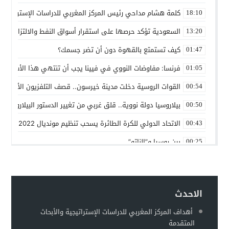
كلمة هشام مداحي رئيس المركز المغربي للدراسات الإستراتيجية 
18:10
السعودية تؤكد حرصها على استقرار أسواق النفط والالتزام باتف
13:20
كيف تستمتع بالقهوة دون أن تضر جسمك؟
01:47
فرنسا: مفاوضات النووي في فيينا يجب أن تنتهي هذا الأسبوع
01:05
القوات الروسية دخلت مدينة خيرسون.. قصف التلفزيون الأوكراني
00:54
بيلاروسيا دولة نووية.. قلق غربي من تغيير الدستور البيلاروسي ل
00:50
الاتحاد الدولي للكرة الطائرة يسحب تنظيم مونديال 2022 من روسيا
00:43
بين روسيا و”الناتو”
00:25
حماقات بوتين – عماد السنوني
00:22
توقعات بهروب 7 مليون أوكراني من الحرب تجاه الحدود الأوروبية
00:18
الاحدث
مطالبات للفيفا بفرض عقوبات على إسرائيل على غرار التعامل مع 
00:13
أهداف المركز المغربي للدراسات الإستراتيجية والأبحاث
وزير الخارجية الروسي: أوكرانيا تخطط لاستعادة سلاحها النووية
00:11
المتقدمة