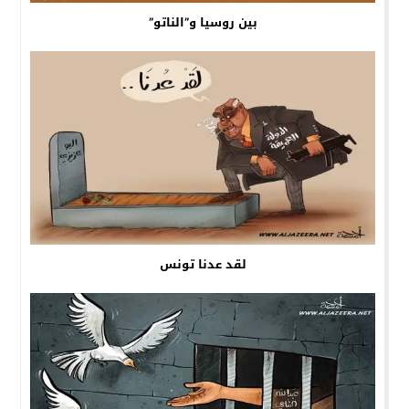
بين روسيا و”الناتو”
لقد عدنا تونس