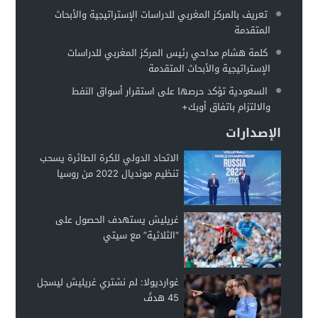
غريليش يستهدف الحصول على “الثلاثية” مع سيتي
00:08
تعريف بالمركز المغربي للدراسات الإستراتيجية والأبحاث
المتقدمة
كلمة هشام مداحي رئيس المركز المغربي للدراسات
الإستراتيجية والأبحاث المتقدمة
السعودية تؤكد حرصها على استقرار أسواق النفط
والالتزام باتفاق أوبك+
الإصدارات
الاتحاد الدولي للكرة الطائرة يسحب
تنظيم مونديال 2022 من روسيا
غريليش يستهدف الحصول على
“الثلاثية” مع سيتي
غوارديولا: لم نشتري غريليش ليسجل
45 هدفً