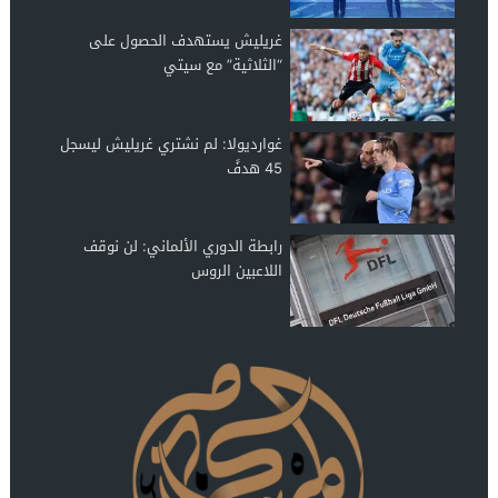
غريليش يستهدف الحصول على
“الثلاثية” مع سيتي
غوارديولا: لم نشتري غريليش ليسجل
45 هدفً
رابطة الدوري الألماني: لن نوقف
اللاعبين الروس