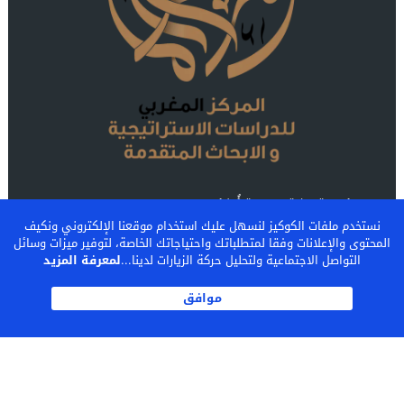
مؤسسة بحثية مستقلة أُنشئت عام 2025، تهدف إلى الإسهام
في تطوير المعرفة المتعلقة بقضايا المغرب ومحيطه، من خلال
نستخدم ملفات الكوكيز لنسهل عليك استخدام موقعنا الإلكتروني ونكيف
المحتوى والإعلانات وفقا لمتطلباتك واحتياجاتك الخاصة، لتوفير ميزات وسائل
تحليل التحديات التي يواجهها واستشراف آفاق تطوره.
التواصل الاجتماعية ولتحليل حركة الزيارات لدينا...
لمعرفة المزيد
موافق
اشـتـرك
المركز المغربي للدراسات الإستراتيجية والأبحاث المتقدمة
MCSSAR.COM