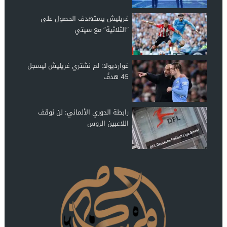
غريليش يستهدف الحصول على
“الثلاثية” مع سيتي
غوارديولا: لم نشتري غريليش ليسجل
45 هدفً
رابطة الدوري الألماني: لن نوقف
اللاعبين الروس