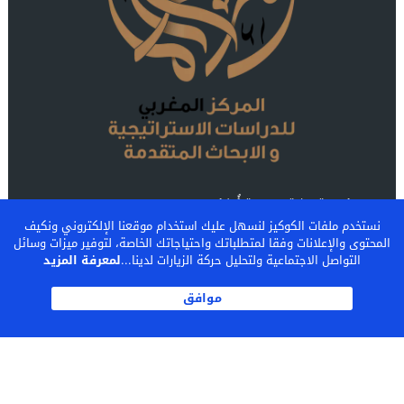
مؤسسة بحثية مستقلة أُنشئت عام 2025، تهدف إلى الإسهام
في تطوير المعرفة المتعلقة بقضايا المغرب ومحيطه، من خلال
نستخدم ملفات الكوكيز لنسهل عليك استخدام موقعنا الإلكتروني ونكيف
المحتوى والإعلانات وفقا لمتطلباتك واحتياجاتك الخاصة، لتوفير ميزات وسائل
تحليل التحديات التي يواجهها واستشراف آفاق تطوره.
التواصل الاجتماعية ولتحليل حركة الزيارات لدينا...
لمعرفة المزيد
موافق
اشـتـرك
المركز المغربي للدراسات الإستراتيجية والأبحاث المتقدمة
MCSSAR.COM