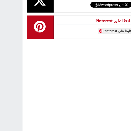
توقعات بهروب 7 مليون أوكراني من الحرب تجاه الحدود الأوروبية
00:18
مطالبات للفيفا بفرض عقوبات على إسرائيل على غرار التعامل مع روسيا
00:13
ابعنا على Pinterest
وزير الخارجية الروسي: أوكرانيا تخطط لاستعادة سلاحها النووية
00:11
تابعنا على Pinterest