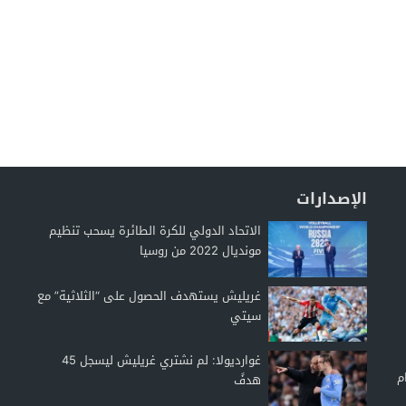
الإصدارات
الاتحاد الدولي للكرة الطائرة يسحب تنظيم
مونديال 2022 من روسيا
غريليش يستهدف الحصول على “الثلاثية” مع
سيتي
غوارديولا: لم نشتري غريليش ليسجل 45
م
هدفً