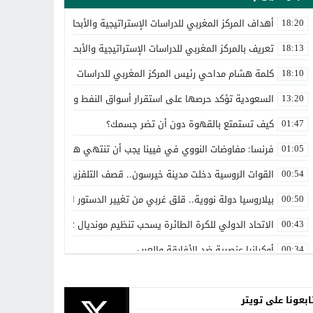
أهداف المركز المغربي للدراسات الإستراتيجية والأبحاث المتقدمة
18:20
تعريف بالمركز المغربي للدراسات الإستراتيجية والأبحاث المتقدمة
18:13
كلمة هشام مداحي رئيس المركز المغربي للدراسات الإستراتيجية والأبحا
18:10
السعودية تؤكد حرصها على استقرار أسواق النفط والالتزام باتفاق أوب
13:20
كيف تستمتع بالقهوة دون أن تضر جسمك؟
01:47
فرنسا: مفاوضات النووي في فيينا يجب أن تنتهي هذا الأسبوع
01:05
القوات الروسية دخلت مدينة خيرسون.. قصف التلفزيون الأوكراني
00:54
بيلاروسيا دولة نووية.. قلق غربي من تغيير الدستور البيلاروسي لتصبح د
00:50
الاتحاد الدولي للكرة الطائرة يسحب تنظيم مونديال 2022 من روسيا
00:43
أوكرانيا عنصرية ضد الأفارقة والعرب
00:34
بين روسيا و”الناتو”
00:25
ابعونا على تويتر
حماقات بوتين – عماد السنوني
00:22